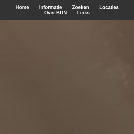
Home
Informatie
Zoeken
Locaties
Over BDN
Links