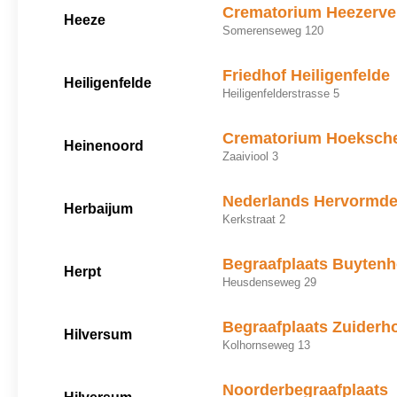
Crematorium Heezerv
Heeze
Somerenseweg 120
Friedhof Heiligenfelde
Heiligenfelde
Heiligenfelderstrasse 5
Crematorium Hoeksch
Heinenoord
Zaaiviool 3
Nederlands Hervormde
Herbaijum
Kerkstraat 2
Begraafplaats Buyten
Herpt
Heusdenseweg 29
Begraafplaats Zuiderh
Hilversum
Kolhornseweg 13
Noorderbegraafplaats