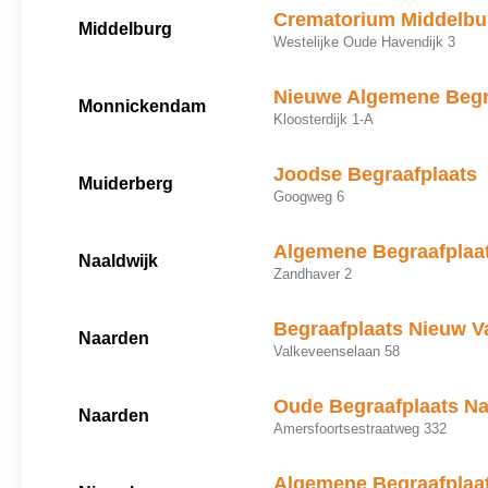
Crematorium Middelbu
Middelburg
Westelijke Oude Havendijk 3
Nieuwe Algemene Begr
Monnickendam
Kloosterdijk 1-A
Joodse Begraafplaats
Muiderberg
Googweg 6
Algemene Begraafplaa
Naaldwijk
Zandhaver 2
Begraafplaats Nieuw V
Naarden
Valkeveenselaan 58
Oude Begraafplaats N
Naarden
Amersfoortsestraatweg 332
Algemene Begraafplaa