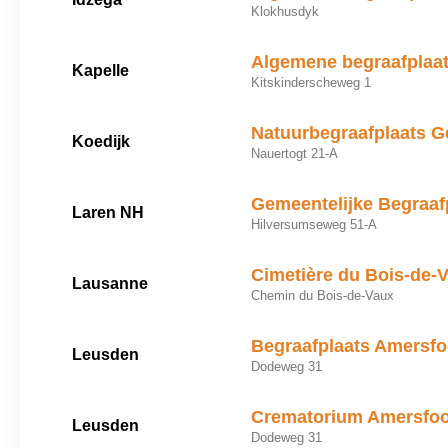
Klokhusdyk
Algemene begraafplaa
Kapelle
Kitskinderscheweg 1
Natuurbegraafplaats G
Koedijk
Nauertogt 21-A
Gemeentelijke Begraaf
Laren NH
Hilversumseweg 51-A
Cimetière du Bois-de-
Lausanne
Chemin du Bois-de-Vaux
Begraafplaats Amersfo
Leusden
Dodeweg 31
Crematorium Amersfoo
Leusden
Dodeweg 31