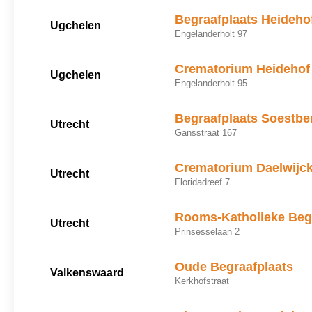
Begraafplaats Heideho
Ugchelen
Engelanderholt 97
Crematorium Heidehof
Ugchelen
Engelanderholt 95
Begraafplaats Soestbe
Utrecht
Gansstraat 167
Crematorium Daelwijc
Utrecht
Floridadreef 7
Rooms-Katholieke Begr
Utrecht
Prinsesselaan 2
Oude Begraafplaats
Valkenswaard
Kerkhofstraat