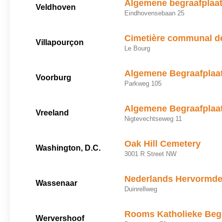
Algemene begraafplaa
Veldhoven
Eindhovensebaan 25
Cimetière communal de
Villapourçon
Le Bourg
Algemene Begraafplaa
Voorburg
Parkweg 105
Algemene Begraafplaa
Vreeland
Nigtevechtseweg 11
Oak Hill Cemetery
Washington, D.C.
3001 R Street NW
Nederlands Hervormde
Wassenaar
Duinrellweg
Rooms Katholieke Begr
Wervershoof