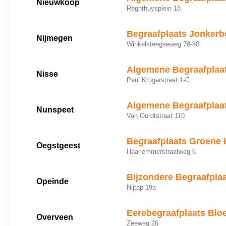
Nieuwkoop
Reghthuysplein 18
Begraafplaats Jonkerb
Nijmegen
Winkelsteegseweg 78-80
Algemene Begraafplaa
Nisse
Paul Krügerstraat 1-C
Algemene Begraafplaa
Nunspeet
Van Oordtstraat 110
Begraafplaats Groene 
Oegstgeest
Haarlemmerstraatweg 6
Bijzondere Begraafpla
Opeinde
Nijtap 19a
Eerebegraafplaats Bl
Overveen
Zeeweg 26