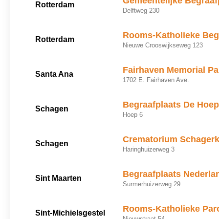
Gemeentelijke Begraaf
Rotterdam
Delftweg 230
Rooms-Katholieke Begr
Rotterdam
Nieuwe Crooswijkseweg 123
Fairhaven Memorial Pa
Santa Ana
1702 E. Fairhaven Ave.
Begraafplaats De Hoep
Schagen
Hoep 6
Crematorium Schager
Schagen
Haringhuizerweg 3
Begraafplaats Nederl
Sint Maarten
Surmerhuizerweg 29
Rooms-Katholieke Paro
Sint-Michielsgestel
Nieuwstraat 54