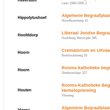
Hilversum
Laan 1940-1945 2
Algemene Begraafplaa
Hippolytushoef
Noordburenweg 15
Liberaal Joodse Begra
Hoofddorp
Hoofdweg Westzijde 395
Crematorium en Uitva
Hoorn
Berkhouterweg 26
Rooms-katholieke begr
Hoorn
Drieboomlaan 327
Rooms-Katholieke Begr
Houten
Hemelopneming
Vlierweg
Algemene Begraafplaa
Idzega