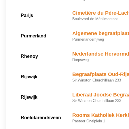
Cimetière du Père-Lac
Parijs
Boulevard de Ménilmontant
Algemene begraafplaa
Purmerland
Purmerlanderrijweg
Nederlandse Hervormd
Rhenoy
Dorpsweg
Begraafplaats Oud-Rij
Rijswijk
Sir.Winston Churchilllaan 233
Liberaal Joodse Begra
Rijswijk
Sir Winston Churchilllaan 233
Rooms Katholiek Kerkh
Roelofarendsveen
Pastoor Onelplein 1